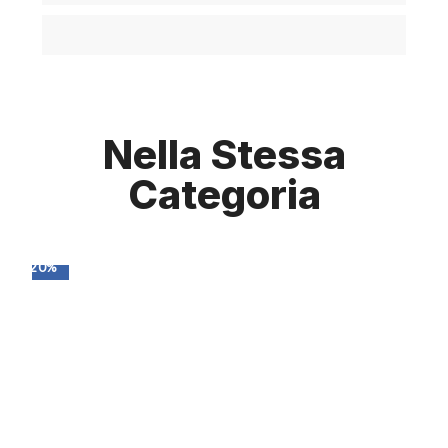
Nella Stessa
Categoria
-20%
-