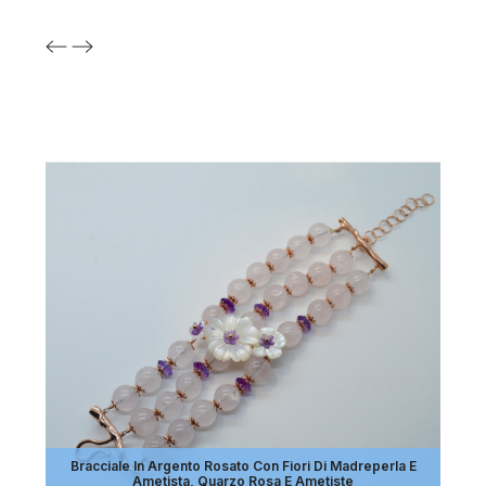
Bracciale In Argento Rosato Con Fiori Di Madreperla E
Ametista, Quarzo Rosa E Ametiste